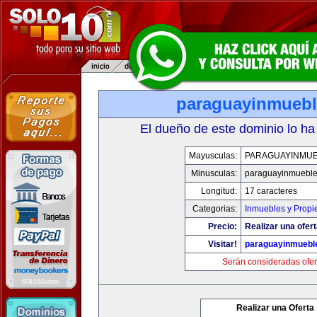
paraguayinmueb
El dueño de este dominio lo ha
Mayusculas:
PARAGUAYINMU
Minusculas:
paraguayinmuebl
Longitud:
17 caracteres
Categorias:
Inmuebles y Prop
Precio:
Realizar una ofert
Visitar!
paraguayinmuebl
Serán consideradas ofer
Realizar una Oferta