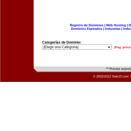
Registro de Dominios
|
Web Hosting
|
D
Dominios Expirados
|
Industrias
|
Indu
Categorías de Dominio:
[Pág. princi
** Precios expre
© 2002/2022 Solo10.com