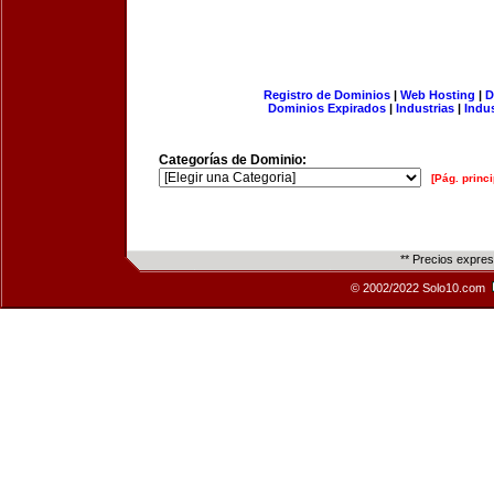
Registro de Dominios
|
Web Hosting
|
D
Dominios Expirados
|
Industrias
|
Indu
Categorías de Dominio:
[Pág. princi
** Precios expre
© 2002/2022 Solo10.com