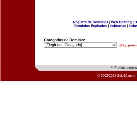
Registro de Dominios
|
Web Hosting
|
D
Dominios Expirados
|
Industrias
|
Indu
Categorías de Dominio:
[Pág. princi
** Precios expre
© 2002/2022 Solo10.com