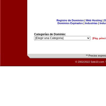
Registro de Dominios
|
Web Hosting
|
D
Dominios Expirados
|
Industrias
|
Indu
Categorías de Dominio:
[Pág. princi
** Precios expre
© 2002/2022 Solo10.com