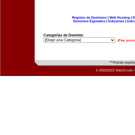
Registro de Dominios
|
Web Hosting
|
D
Dominios Expirados
|
Industrias
|
Indu
Categorías de Dominio:
[Pág. princi
** Precios expre
© 2002/2022 Solo10.com