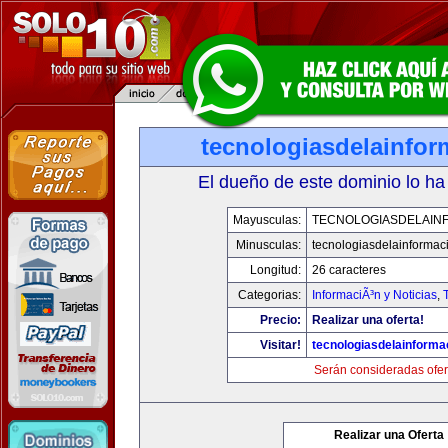
tecnologiasdelainfo
El dueño de este dominio lo ha
Mayusculas:
TECNOLOGIASDELAIN
Minusculas:
tecnologiasdelainformac
Longitud:
26 caracteres
Categorias:
InformaciÃ³n y Noticias
,
Precio:
Realizar una oferta!
Visitar!
tecnologiasdelainforma
Serán consideradas ofer
Realizar una Oferta