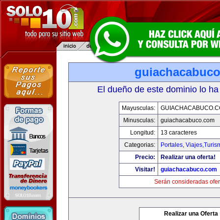
guiachacabuc
El dueño de este dominio lo ha
Mayusculas:
GUIACHACABUCO.
Minusculas:
guiachacabuco.com
Longitud:
13 caracteres
Categorias:
Portales
,
Viajes,Turi
Precio:
Realizar una oferta!
Visitar!
guiachacabuco.com
Serán consideradas ofer
Realizar una Oferta