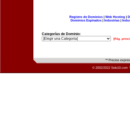
Registro de Dominios
|
Web Hosting
|
D
Dominios Expirados
|
Industrias
|
Indu
Categorías de Dominio:
[Pág. princi
** Precios expre
© 2002/2022 Solo10.com