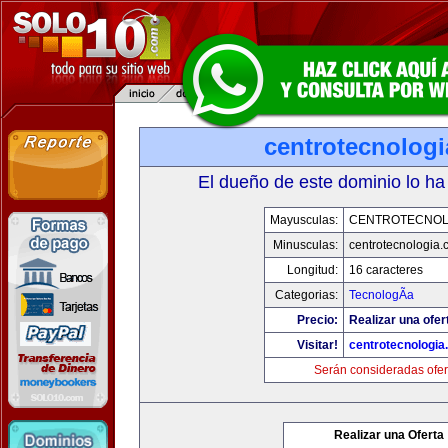
centrotecnolog
El dueño de este dominio lo ha
Mayusculas:
CENTROTECNOL
Minusculas:
centrotecnologia.
Longitud:
16 caracteres
Categorias:
TecnologÃ­a
Precio:
Realizar una ofer
Visitar!
centrotecnologia
Serán consideradas ofer
Realizar una Oferta