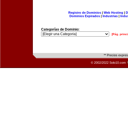
Registro de Dominios
|
Web Hosting
|
D
Dominios Expirados
|
Industrias
|
Indu
Categorías de Dominio:
[Pág. princi
** Precios expre
© 2002/2022 Solo10.com