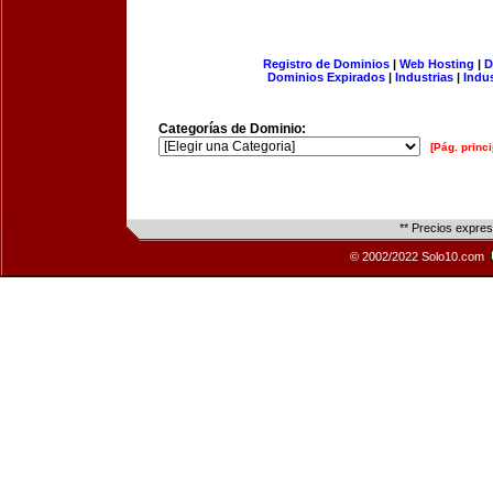
Registro de Dominios
|
Web Hosting
|
D
Dominios Expirados
|
Industrias
|
Indu
Categorías de Dominio:
[Pág. princi
** Precios expre
© 2002/2022 Solo10.com