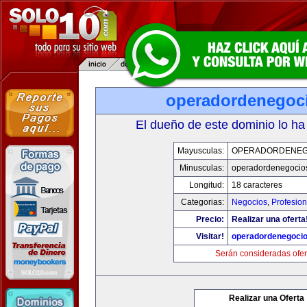
operadordenegoc
El dueño de este dominio lo ha
Mayusculas:
OPERADORDENEG
Minusculas:
operadordenegocio
Longitud:
18 caracteres
Categorias:
Negocios
,
Profesio
Precio:
Realizar una oferta
Visitar!
operadordenegoci
Serán consideradas ofer
Realizar una Oferta