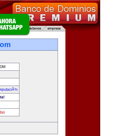
com
COM
omputaciÃ³n
ta!
tas