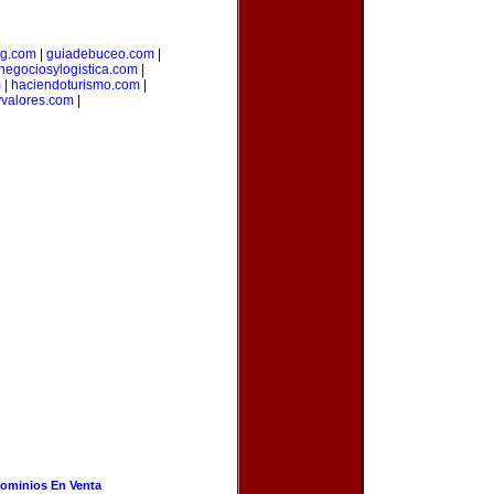
ng.com
|
guiadebuceo.com
|
negociosylogistica.com
|
m
|
haciendoturismo.com
|
valores.com
|
ominios En Venta