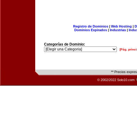
Registro de Dominios
|
Web Hosting
|
D
Dominios Expirados
|
Industrias
|
Indu
Categorías de Dominio:
[Pág. princi
** Precios expre
© 2002/2022 Solo10.com