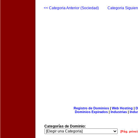
<< Categoria Anterior (Sociedad)
Categoria Siguien
Registro de Dominios
|
Web Hosting
|
D
Dominios Expirados
|
Industrias
|
Indu
Categorías de Dominio:
[Pág. princi