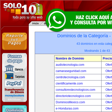
Dominios de la Categoría -
43 dominios en esta categ
Mostrando 1 de 43
Nombre de Dominio
Precio
audiotecnologia.com
Ofer
camaraseguridad.com
Ofer
centrotecnologia.com
Ofer
cientificamente.com
Ofer
consultorestecnologicos.com
Ofer
directoriotecnologico.com
Ofer
DominiosMexico.com
Ofer
e-Honduras.com
Ofer