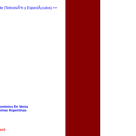
te (TelevisiÃ³n y EspectÃ¡culos) >>
ominios En Venta
strias Argentinas
pal]