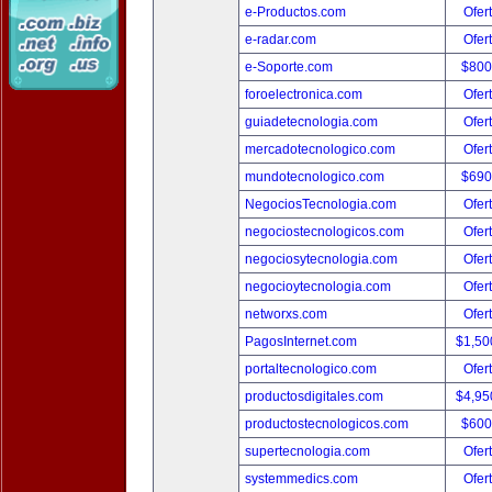
e-Productos.com
Ofer
e-radar.com
Ofer
e-Soporte.com
$800
foroelectronica.com
Ofer
guiadetecnologia.com
Ofer
mercadotecnologico.com
Ofer
mundotecnologico.com
$690
NegociosTecnologia.com
Ofer
negociostecnologicos.com
Ofer
negociosytecnologia.com
Ofer
negocioytecnologia.com
Ofer
networxs.com
Ofer
PagosInternet.com
$1,50
portaltecnologico.com
Ofer
productosdigitales.com
$4,95
productostecnologicos.com
$600
supertecnologia.com
Ofer
systemmedics.com
Ofer