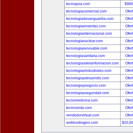
tecnoguia.com
$980
tecnologiacomercial.com
Ofer
tecnologiadevanguardia.com
Ofer
tecnologiaenventas.com
Ofer
tecnologiainternacional.com
Ofer
tecnologianuclear.com
Ofer
tecnologiarenovable.com
Ofer
tecnologiasanitaria.com
Ofer
tecnologiasdelainformacion.com
Ofer
tecnologiasindustriales.com
Ofer
tecnologiaydesarrollo.com
Ofer
tecnologiaynegocio.com
Ofer
tecnologiayseguridad.com
Ofer
tecnomedicina.com
Ofer
tecnoventa.com
Ofer
vendedorvirtual.com
Ofer
webhostingpro.com
$20,0