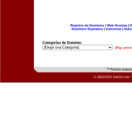
Registro de Dominios
|
Web Hosting
|
D
Dominios Expirados
|
Industrias
|
Indu
Categorías de Dominio:
[Pág. princi
** Precios expre
© 2002/2022 Solo10.com